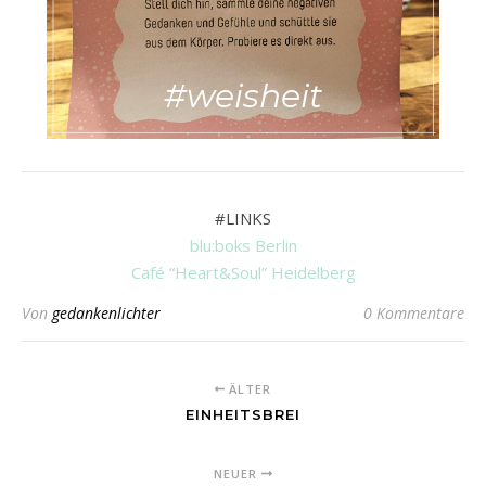
#weisheit
#LINKS
blu:boks Berlin
Café “Heart&Soul” Heidelberg
Von
gedankenlichter
0 Kommentare
ÄLTER
EINHEITSBREI
NEUER